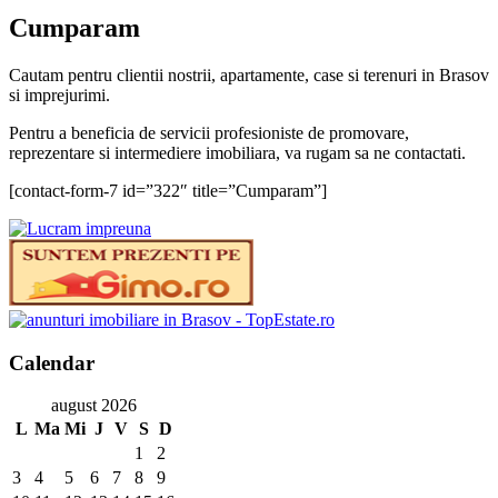
Cumparam
Cautam pentru clientii nostrii, apartamente, case si terenuri in Brasov
si imprejurimi.
Pentru a beneficia de servicii profesioniste de promovare,
reprezentare si intermediere imobiliara, va rugam sa ne contactati.
[contact-form-7 id=”322″ title=”Cumparam”]
Calendar
august 2026
L
Ma
Mi
J
V
S
D
1
2
3
4
5
6
7
8
9