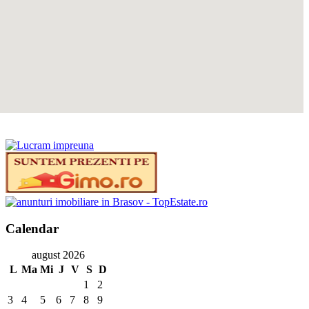
Calendar
august 2026
L
Ma
Mi
J
V
S
D
1
2
3
4
5
6
7
8
9