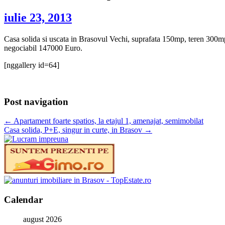
iulie 23, 2013
Casa solida si uscata in Brasovul Vechi, suprafata 150mp, teren 300mp, 
negociabil 147000 Euro.
[nggallery id=64]
Post navigation
←
Apartament foarte spatios, la etajul 1, amenajat, semimobilat
Casa solida, P+E, singur in curte, in Brasov
→
Calendar
august 2026