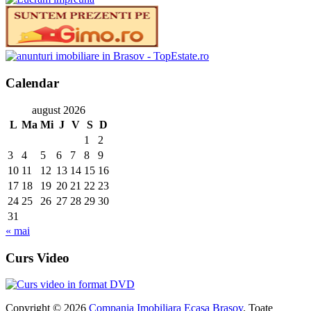
Calendar
august 2026
L
Ma
Mi
J
V
S
D
1
2
3
4
5
6
7
8
9
10
11
12
13
14
15
16
17
18
19
20
21
22
23
24
25
26
27
28
29
30
31
« mai
Curs Video
Copyright © 2026
Compania Imobiliara Ecasa Brasov
. Toate